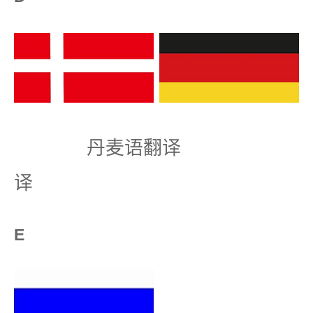
丹麦语翻译 
译
E