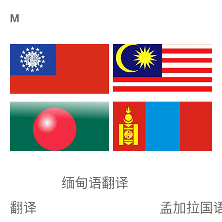
M
缅甸语翻译 
翻译 孟加拉国