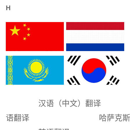
H
汉语（中文）翻
语翻译 哈萨克