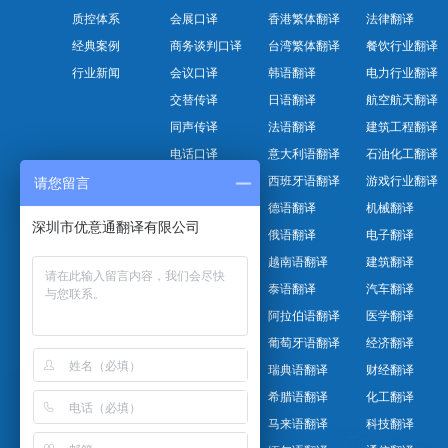
质控体系
会展口译
香港繁体翻译
法律翻译
经典案例
商务谈判口译
台湾繁体翻译
餐饮行业翻译
行业新闻
会议口译
韩语翻译
电力行业翻译
交替传译
日语翻译
航空航天翻译
同声传译
法语翻译
建筑工程翻译
电话口译
意大利语翻译
石油化工翻译
同传设备
西班牙语翻译
游戏行业翻译
请您留言
本地化翻译
德语翻译
机械翻译
深圳市优意通翻译有限公司
创译
俄语翻译
电子翻译
音频和视频听译
越南语翻译
建筑翻译
配音
泰语翻译
汽车翻译
速记服务
阿拉伯语翻译
医学翻译
专业排版
葡萄牙语翻译
经济翻译
瑞典语翻译
财经翻译
希腊语翻译
化工翻译
马来语翻译
科技翻译