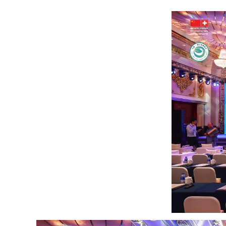
-
Simultaneou
s
Interpreting